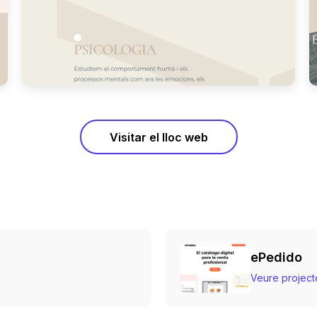
Visitar el lloc web
ePedido
Veure project