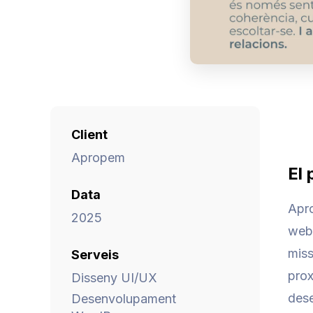
Client
Apropem
El 
Data
Apro
2025
web 
miss
Serveis
prox
Disseny UI/UX
dese
Desenvolupament