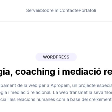
Serveis
Sobre mi
Contacte
Portafoli
WORDPRESS
ia, coaching i mediació r
pament de la web per a Apropem, un projecte especial
gia i mediació relacional. La web transmet la seva filo
cia i les relacions humanes com a base del creixement p